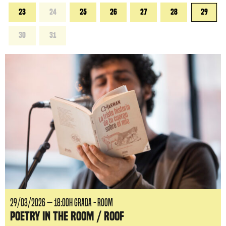
23
24
25
26
27
28
29
30
31
29/03/2026 — 18:00H GRADA - ROOM
Poetry in the room / roof