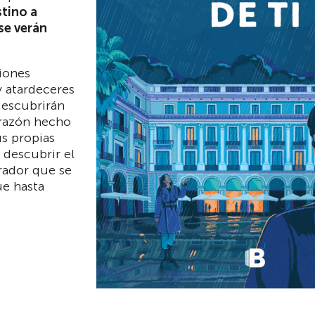
stino a
se verán
siones
y atardeceres
descubrirán
corazón hecho
us propias
 descubrir el
rador que se
ue hasta