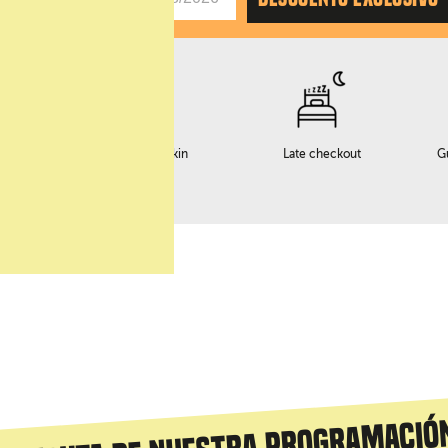
o
Servicio early checkin
Late checkout
G