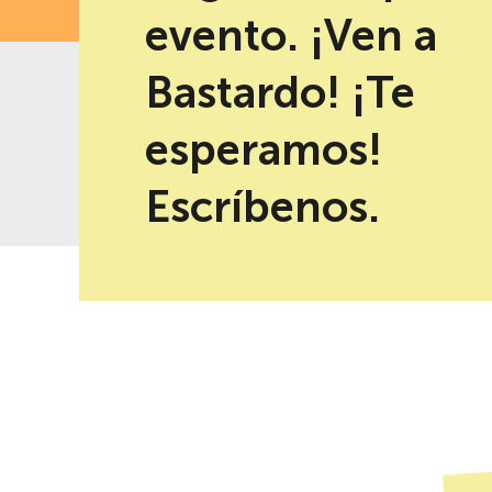
evento. ¡Ven a
Bastardo! ¡Te
esperamos!
-10% de descuento al reservar en
Mejor precio garantizad
la web
Escríbenos.