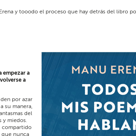
rena y tooodo el proceso que hay detrás del libro po
a empezar a
volverse a
den por azar
a su manera,
fantasmas del
s y miedos.
n compartido
y que nunca