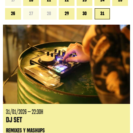
26
27
28
29
30
31
31/01/2026 — 22:30H
DJ Set
Remixes y mashups