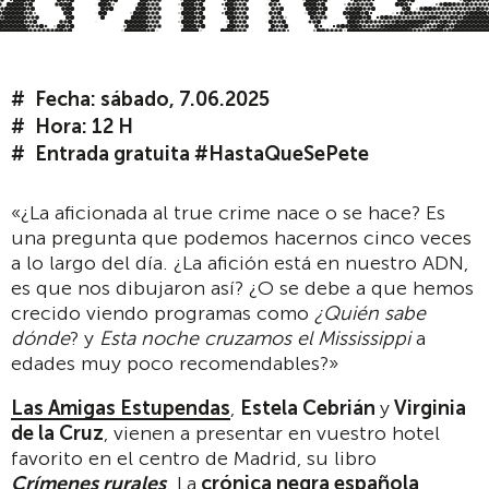
Fecha: sábado, 7.06.2025
Hora: 12 H
Entrada gratuita #HastaQueSePete
«¿La aficionada al true crime nace o se hace? Es
una pregun­ta que podemos hacernos cinco veces
a lo largo del día. ¿La afición está en nuestro ADN,
es que nos dibujaron así? ¿O se debe a que hemos
crecido viendo programas como
¿Quién sabe
dónde
? y
Esta noche cruzamos el Mississippi
a
edades muy poco recomendables?»
Las Amigas Estupendas
,
Estela Cebrián
y
Virginia
de la Cruz
, vienen a presentar en vuestro hotel
favorito en el centro de Madrid, su libro
Crímenes rurales
. La
crónica negra española