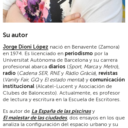
Su autor
Jorge Dioni López
nació en Benavente (Zamora)
en 1974. Es licenciado en
periodismo
por la
Universitat Autònoma de Barcelona y su carrera
profesional abarca
diarios
(
Sport, Marca
y
Metro
),
radio
(
Cadena SER, RNE
y
Rà
dio Grà
cia
),
revistas
(
Vanity Fair, GQ
y
El estado mental
) y
comunicación
institucional
(Alcatel-Lucent y Asociación de
Clubes de Baloncesto). Actualmente, es profesor
de lectura y escritura en la Escuela de Escritores.
Es autor de
La España de las piscinas
y
El malestar de las ciudades
, dos ensayos en los que
analiza la configuración del espacio urbano y su