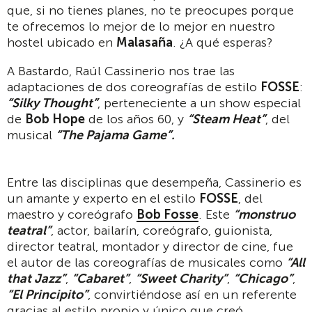
que, si no tienes planes, no te preocupes porque
te ofrecemos lo mejor de lo mejor en nuestro
hostel ubicado en
Malasaña
. ¿A qué esperas?
A Bastardo, Raúl Cassinerio nos trae las
adaptaciones de dos coreografías de estilo
FOSSE
:
“Silky Thought”
, perteneciente a un show especial
de
Bob Hope
de los años 60, y
“Steam Heat”
, del
musical
“The Pajama Game”.
Entre las disciplinas que desempeña, Cassinerio es
un amante y experto en el estilo
FOSSE
, del
maestro y coreógrafo
Bob Fosse
. Este
“monstruo
teatral”
, actor, bailarín, coreógrafo, guionista,
director teatral, montador y director de cine, fue
el autor de las coreografías de musicales como
“All
that Jazz”
,
“Cabaret”
,
“Sweet Charity”
,
“Chicago”
,
“El Principito”
, convirtiéndose así en un referente
gracias al estilo propio y único que creó.