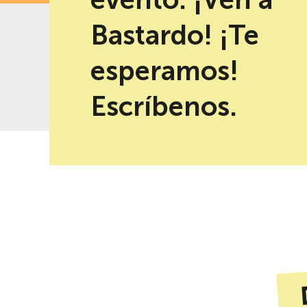
Bastardo! ¡Te
esperamos!
-10% de descuento al reservar en
Mejor precio garantizad
la web
Escríbenos.