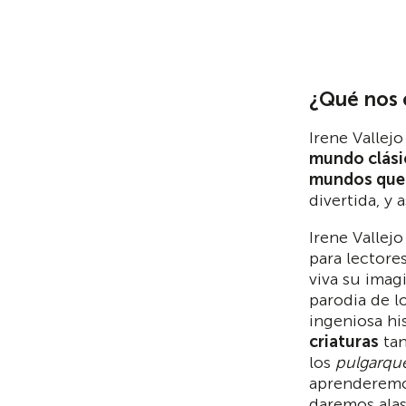
¿Qué nos 
Irene Vallej
mundo clási
mundos que
divertida, y 
Irene Vallej
para lectore
viva su imag
parodia de l
ingeniosa hi
criaturas
tan
los
pulgarqu
aprenderemo
daremos alas