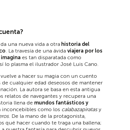
cuenta?
o da una nueva vida a otra
historia del
co
. La travesía de una ávida
viajera
por los
 imagina
es tan disparatada como
así lo plasma el ilustrador José Luis Cano.
o vuelve a hacer su magia con un cuento
s de cualquier edad deseosos de mantener
inación. La autora se basa en esta antigua
os relatos de navegantes y recupera una
storia llena de
mundos fantásticos y
 inconcebibles como los
calabazapiratas
y
eros
. De la mano de la protagonista,
s qué hacer cuando te traga una ballena;
 a nuestra fantasía para descubrir nuevos