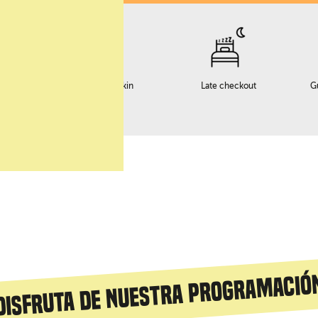
o
Servicio early checkin
Late checkout
G
Disfruta de nuestra programació