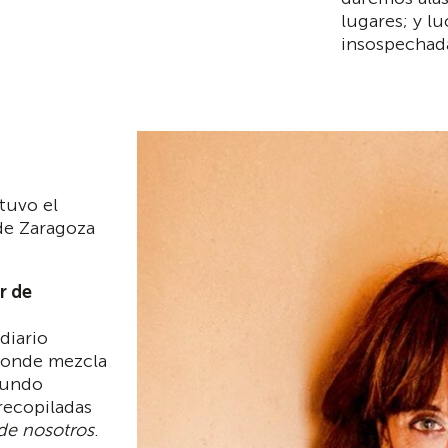
lugares; y l
insospechadas
tuvo el
de Zaragoza
r de
diario
 donde mezcla
mundo
recopiladas
de nosotros
.