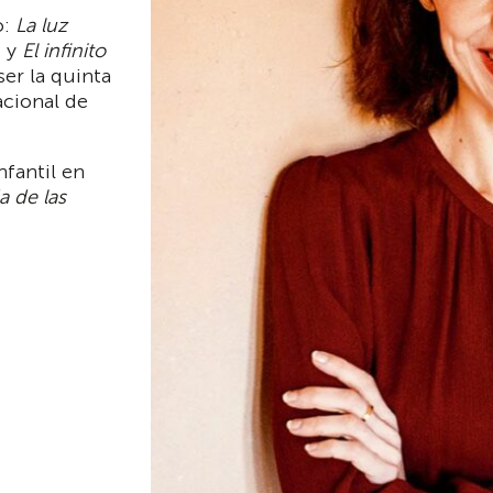
o:
La luz
1 y
El infinito
er la quinta
acional de
nfantil en
a de las