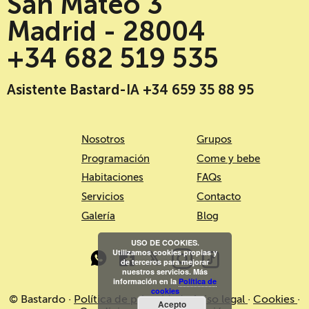
San Mateo 3
Madrid - 28004
+34 682 519 535
Asistente Bastard-IA +34 659 35 88 95
Nosotros
Grupos
Programación
Come y bebe
Habitaciones
FAQs
Servicios
Contacto
Galería
Blog
USO DE COOKIES.
Utilizamos cookies propias y
de terceros para mejorar
nuestros servicios. Más
información en la
Política de
cookies
© Bastardo ·
Política de privacidad
·
Aviso legal
·
Cookies
·
Acepto