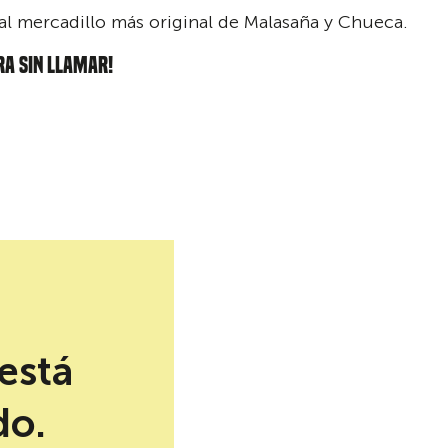
 al mercadillo más
original de Malasaña y Chueca.
RA SIN LLAMAR!
está
do.