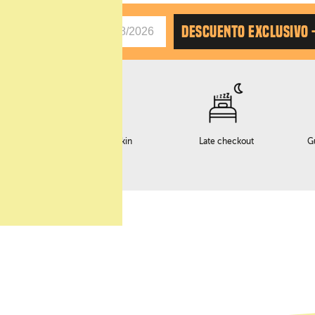
AS
DESCUENTO EXCLUSIVO 
o
Servicio early checkin
Late checkout
G