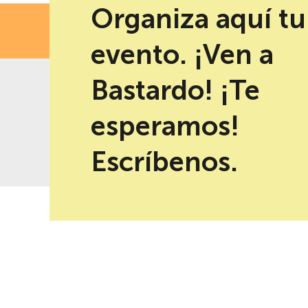
Organiza aquí tu
FECH
evento. ¡Ven a
Bastardo! ¡Te
esperamos!
-10% de descuento al reservar en
Mejor precio garantizad
la web
Escríbenos.