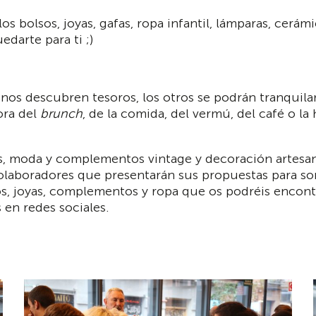
r los bolsos, joyas, gafas, ropa infantil, lámparas, ce
darte para ti ;)
unos descubren tesoros, los otros se podrán tranqui
ora del
brunch
, de la comida, del vermú, del café o l
s, moda y complementos vintage y decoración artesan
colaboradores que presentarán sus propuestas para sor
ños, joyas, complementos y ropa que os podréis encon
s en redes sociales.