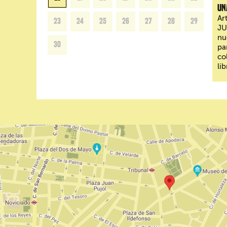
Un
Ar
23
24
25
26
27
28
29
JU
nu
30
pa
co
lib