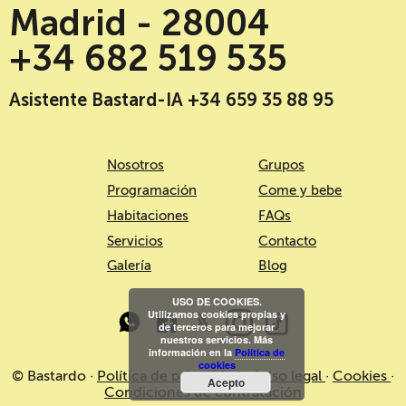
Madrid - 28004
+34 682 519 535
Asistente Bastard-IA +34 659 35 88 95
Nosotros
Grupos
Programación
Come y bebe
Habitaciones
FAQs
Servicios
Contacto
Galería
Blog
USO DE COOKIES.
Utilizamos cookies propias y
de terceros para mejorar
nuestros servicios. Más
información en la
Política de
cookies
© Bastardo ·
Política de privacidad
·
Aviso legal
·
Cookies
·
Acepto
Condiciones de contratación