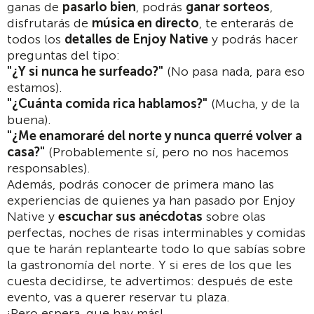
ganas de
pasarlo bien
, podrás
ganar sorteos
,
disfrutarás de
música en directo
, te enterarás de
todos los
detalles de Enjoy Native
y podrás hacer
preguntas del tipo:
"¿Y si nunca he surfeado?"
(No pasa nada, para eso
estamos).
"¿Cuánta comida rica hablamos?"
(Mucha, y de la
buena).
"¿Me enamoraré del norte y nunca querré volver a
casa?"
(Probablemente sí, pero no nos hacemos
responsables).
Además, podrás conocer de primera mano las
experiencias de quienes ya han pasado por Enjoy
Native y
escuchar sus anécdotas
sobre olas
perfectas, noches de risas interminables y comidas
que te harán replantearte todo lo que sabías sobre
la gastronomía del norte. Y si eres de los que les
cuesta decidirse, te advertimos: después de este
evento, vas a querer reservar tu plaza.
¡Pero espera, que hay más!