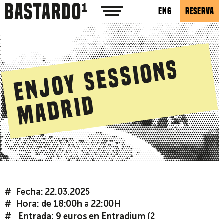
ENG
RESERVA
E
n
j
o
y
S
e
s
s
i
o
n
s
M
a
d
r
i
d
Fecha: 22.03.2025
Hora: de 18:00h a 22:00H
Entrada: 9 euros en
Entradium
(2