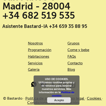
Madrid - 28004
+34 682 519 535
Asistente Bastard-IA +34 659 35 88 95
Nosotros
Grupos
Programación
Come y bebe
Habitaciones
FAQs
Servicios
Contacto
Galería
Blog
USO DE COOKIES.
Utilizamos cookies propias y
de terceros para mejorar
nuestros servicios. Más
información en la
Política de
cookies
© Bastardo ·
Política de privacidad
·
Aviso legal
·
Cookies
·
Acepto
Condiciones de contratación