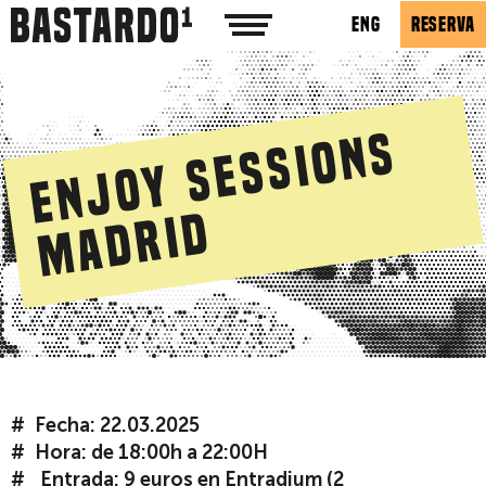
ENG
RESERVA
E
n
j
o
y
S
e
s
s
i
o
n
s
M
a
d
r
i
d
Fecha: 22.03.2025
Hora: de 18:00h a 22:00H
Entrada: 9 euros en
Entradium
(2