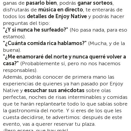
ganas de
pasarlo bien
, podrás
ganar sorteos
,
disfrutarás de
música en directo
, te enterarás de
todos los
detalles de Enjoy Native
y podrás hacer
preguntas del tipo:
"¿Y si nunca he surfeado?"
(No pasa nada, para eso
estamos).
"¿Cuánta comida rica hablamos?"
(Mucha, y de la
buena).
"¿Me enamoraré del norte y nunca querré volver a
casa?"
(Probablemente sí, pero no nos hacemos
responsables).
Además, podrás conocer de primera mano las
experiencias de quienes ya han pasado por Enjoy
Native y
escuchar sus anécdotas
sobre olas
perfectas, noches de risas interminables y comidas
que te harán replantearte todo lo que sabías sobre
la gastronomía del norte. Y si eres de los que les
cuesta decidirse, te advertimos: después de este
evento, vas a querer reservar tu plaza.
¡Pero espera, que hay más!