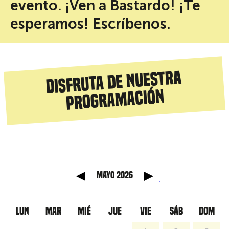
evento. ¡Ven a Bastardo! ¡Te
esperamos! Escríbenos.
Disfruta de nuestra
programación
 anterior
Mes sig
mayo 2026
LUN
MAR
MIÉ
JUE
VIE
SÁB
DOM