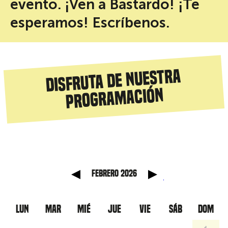
evento. ¡Ven a Bastardo! ¡Te
esperamos! Escríbenos.
Disfruta de nuestra
programación
anterior
Mes sig
febrero 2026
LUN
MAR
MIÉ
JUE
VIE
SÁB
DOM