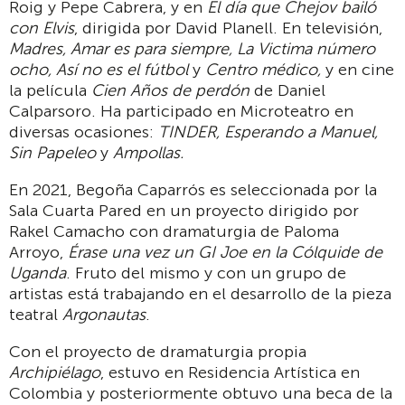
Roig y Pepe Cabrera, y en
El día que Chejov bailó
con Elvis
, dirigida por David Planell. En televisión,
Madres, Amar es para siempre, La Victima número
ocho, Así no es el fútbol
y
Centro médico,
y en cine
la película
Cien Años de perdón
de Daniel
Calparsoro. Ha participado en Microteatro en
diversas ocasiones:
TINDER, Esperando a Manuel,
Sin Papeleo
y
Ampollas.
En 2021, Begoña Caparrós es seleccionada por la
Sala Cuarta Pared en un proyecto dirigido por
Rakel Camacho con dramaturgia de Paloma
Arroyo,
Érase una vez un GI Joe en la Cólquide de
Uganda
. Fruto del mismo y con un grupo de
artistas está trabajando en el desarrollo de la pieza
teatral
Argonautas
.
Con el proyecto de dramaturgia propia
Archipiélago
, estuvo en Residencia Artística en
Colombia y posteriormente obtuvo una beca de la