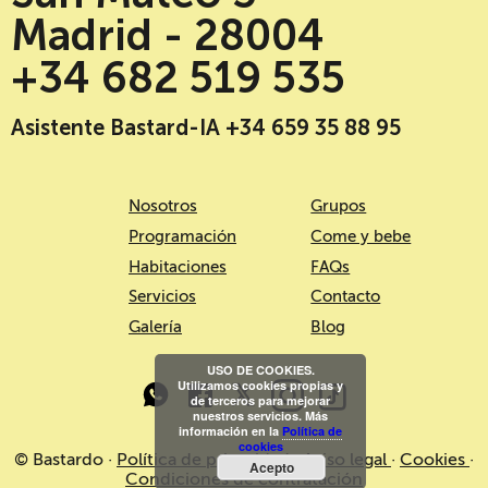
Madrid - 28004
+34 682 519 535
Asistente Bastard-IA +34 659 35 88 95
Nosotros
Grupos
Programación
Come y bebe
Habitaciones
FAQs
Servicios
Contacto
Galería
Blog
USO DE COOKIES.
Utilizamos cookies propias y
de terceros para mejorar
nuestros servicios. Más
información en la
Política de
cookies
© Bastardo ·
Política de privacidad
·
Aviso legal
·
Cookies
·
Acepto
Condiciones de contratación