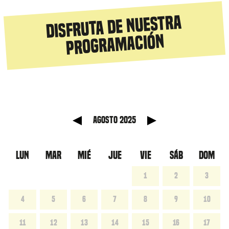
Disfruta de nuestra
programación
anterior
Mes sig
agosto 2025
LUN
MAR
MIÉ
JUE
VIE
SÁB
DOM
1
2
3
4
5
6
7
8
9
10
11
12
13
14
15
16
17