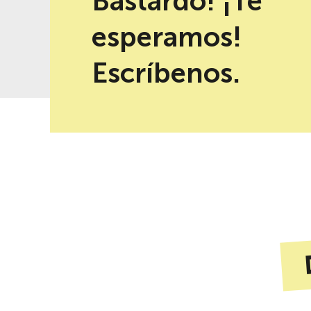
Bastardo! ¡Te
esperamos!
-10% de descuento al reservar en
Mejor precio garantizad
la web
Escríbenos.