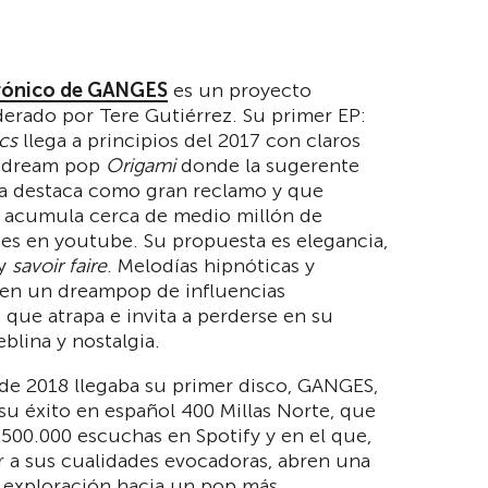
rónico de GANGES
es un proyecto
derado por Tere Gutiérrez. Su primer EP:
cs
llega a principios del 2017 con claros
a dream pop
Origami
donde la sugerente
sa destaca como gran reclamo y que
 acumula cerca de medio millón de
nes en youtube. Su propuesta es elegancia,
 y
savoir faire
. Melodías hipnóticas y
 en un dreampop de influencias
 que atrapa e invita a perderse en su
lina y nostalgia.
 de 2018 llegaba su primer disco, GANGES,
su éxito en español 400 Millas Norte, que
i 500.000 escuchas en Spotify y en el que,
r a sus cualidades evocadoras, abren una
 exploración hacia un pop más