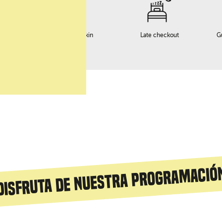
o
Servicio early checkin
Late checkout
G
Disfruta de nuestra programació