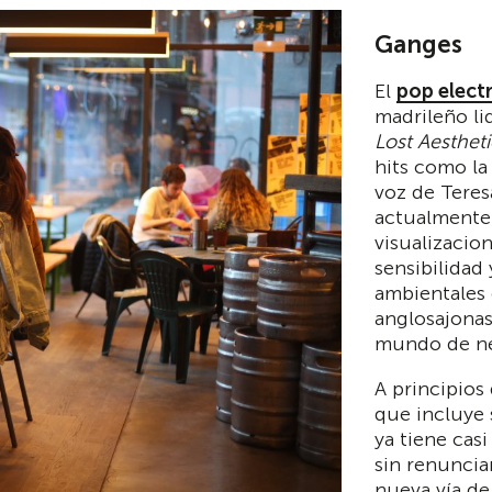
Ganges
El
pop elect
madrileño li
Lost Aestheti
hits como l
voz de Tere
actualmente
visualizacio
sensibilidad
ambientales
anglosajonas
mundo de neb
A principios
que incluye 
ya tiene cas
sin renuncia
nueva vía de