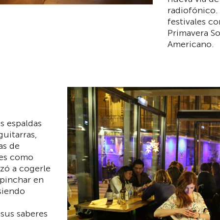
radiofónico
festivales c
Primavera So
Americano.
s espaldas
uitarras,
as de
nes como
zó a cogerle
a pinchar en
 siendo
 sus saberes