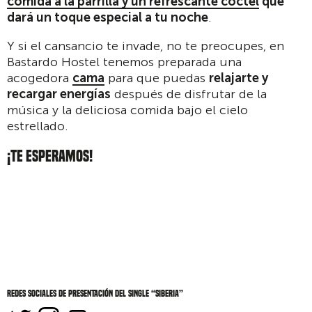
comida a la parrilla y un refrescante cóctel
que
dará un toque especial a tu noche
.
Y si el cansancio te invade, no te preocupes, en
Bastardo Hostel tenemos preparada una
acogedora
cama
para que puedas
relajarte y
recargar energías
después de disfrutar de la
música y la deliciosa comida bajo el cielo
estrellado.
¡TE ESPERAMOS!
Redes sociales de Presentación del single “Siberia”