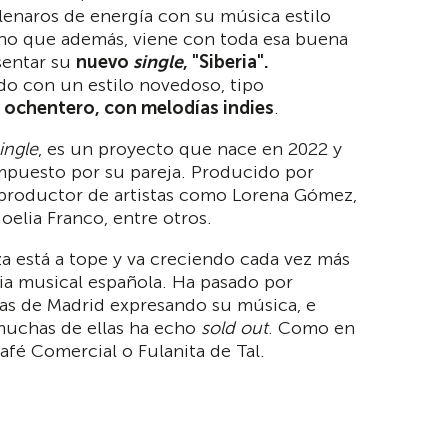
 llenaros de energía con su música estilo
ino que además, viene con toda esa buena
sentar su
nuevo
single
, "Siberia".
o con un estilo novedoso, tipo
 ochentero, con melodías indies
.
ingle
, es un proyecto que nace en 2022 y
mpuesto por su pareja. Producido por
 productor de artistas como Lorena Gómez,
oelia Franco, entre otros.
a está a tope y va creciendo cada vez más
ria musical española. Ha pasado por
las de Madrid expresando su música, e
muchas de ellas ha echo
sold out
. Como en
afé Comercial o Fulanita de Tal.