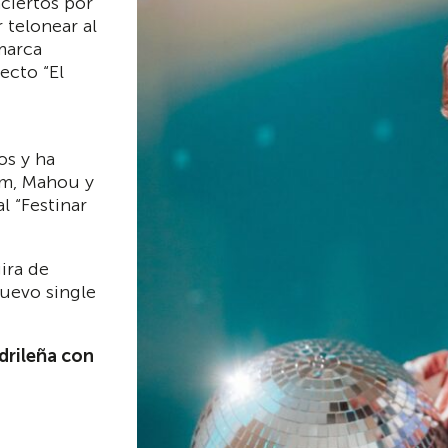
ciertos por
 telonear al
 marca
ecto “El
os y ha
mm, Mahou y
l “Festinar
ira de
uevo single
adrileña con