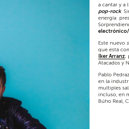
a cantar y a
pop-rock
. S
energía pre
Sorprendiend
electrónico/
Este nuevo
s
que está co
Iker Arranz
;
Atacados y N
Pablo Pedraz
en la indust
multiples sa
incluso, en 
Búho Real, C