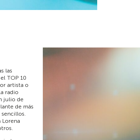
s las
n el TOP 10
or artista o
a radio
n julio de
elante de más
sencillos.
a Lorena
tros.