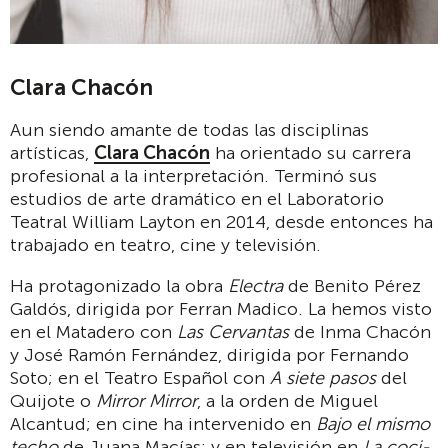
Clara Chacón
Aun siendo amante de todas las disciplinas
artísticas,
Clara Chacón
ha orientado su carrera
profesional a la interpretación. Ter­minó sus
estudios de arte dramático en el Laboratorio
Teatral William Layton en 2014, desde entonces ha
trabajado en teatro, cine y televisión.
Ha protagonizado la obra
Electra
de Benito Pérez
Galdós, dirigida por Ferran Madico. La hemos visto
en el Matadero con
Las Cervan­tas
de Inma Chacón
y José Ramón Fernán­dez, dirigida por Fernando
Soto; en el Teatro Español con
A siete pasos
del
Quijote o
Mi­rror Mirror
, a la orden de Miguel
Alcantud; en cine ha intervenido en
Bajo el mismo
techo
de Juana Macías; y en televisión en
La coci­