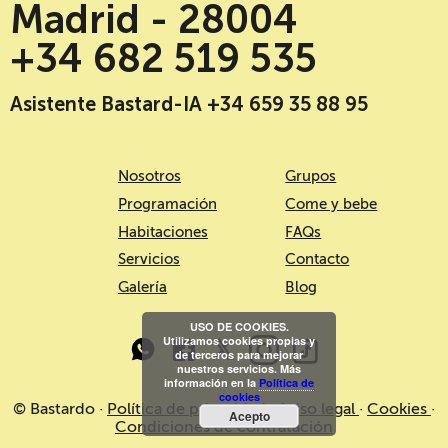
Madrid - 28004
+34 682 519 535
Asistente Bastard-IA +34 659 35 88 95
Nosotros
Grupos
Programación
Come y bebe
Habitaciones
FAQs
Servicios
Contacto
Galería
Blog
USO DE COOKIES.
Utilizamos cookies propias y
de terceros para mejorar
nuestros servicios. Más
información en la
Política de
cookies
© Bastardo ·
Política de privacidad
·
Aviso legal
·
Cookies
·
Acepto
Condiciones de contratación