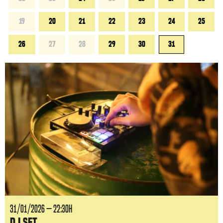
19
20
21
22
23
24
25
26
27
28
29
30
31
31/01/2026 — 22:30H
DJ Set