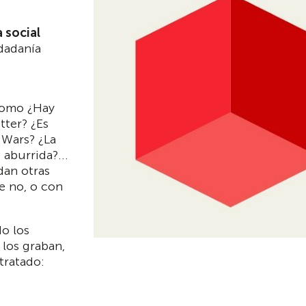
 social
udadanía
como ¿Hay
tter? ¿Es
 Wars? ¿La
 aburrida?...
dan otras
e no, o con
o los
los graban,
tratado: