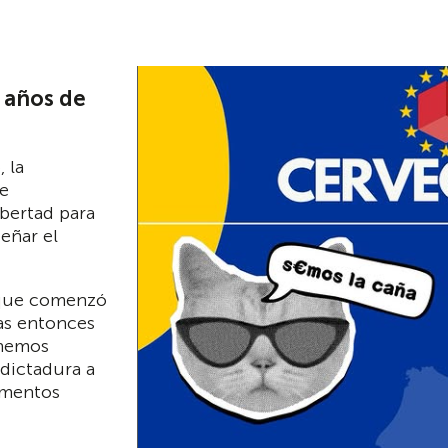
0 años de
, la
de
ibertad para
señar el
a que comenzó
as entonces
hemos
 dictadura a
imentos