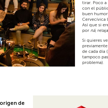
tirar. Poco 
con el públi
buen humor 
Cervecívica 
Así que si e
por
ná
, relaj
Si quieres v
previamente 
de cada día (
tampoco pasa
problema).
 origen de