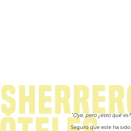
osHerrer
"Oye, pero ¿esto qué es?
Seguro que este ha sido