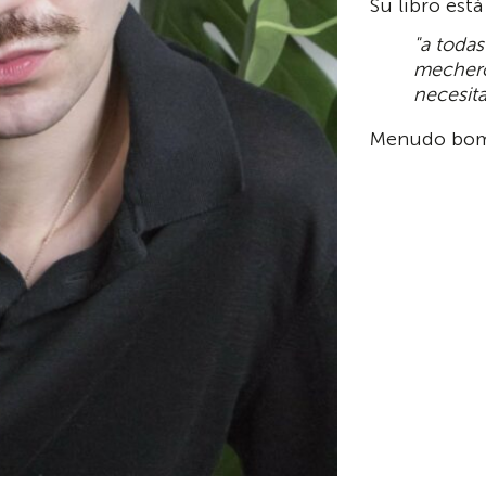
Su libro está
"a toda
mechero
necesita
Menudo bomb