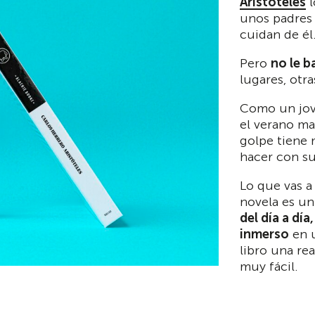
Aristóteles
l
unos padres 
cuidan de él
Pero
no le b
lugares, otr
Como un jove
el verano ma
golpe tiene
hacer con su
Lo que vas a
novela es un
del día a día
inmerso
en u
libro una re
muy fácil.