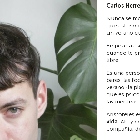
Carlos Herr
Nunca se mov
que estuvo e
un verano que
Empezó a esc
cuando le p
libre.
Es una perso
bares, las f
verano (la pl
que es psicó
las mentiras.
Aristóteles e
vida
. Ah, y 
compañía: d