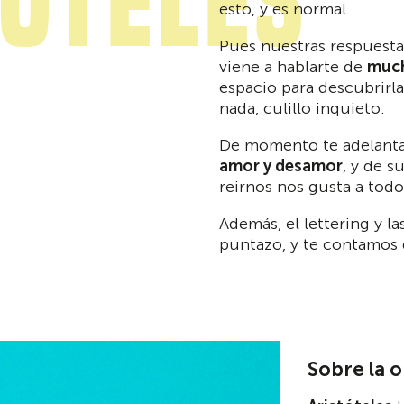
tóteles
esto, y es normal.
Pues nuestras respuesta
viene a hablarte de
much
espacio para descubrirl
nada, culillo inquieto.
De momento te adelant
amor y desamor
, y de 
reirnos nos gusta a tod
Además, el lettering y la
puntazo, y te contamos
Sobre la 