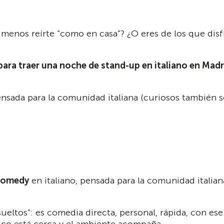
e menos reírte “como en casa”? ¿O eres de los que di
ra traer una noche de stand-up en italiano en Madr
sada para la comunidad italiana (curiosos también s
comedy
en italiano, pensada para la comunidad italian
 sueltos”: es comedia directa, personal, rápida, con 
ico está cerca y el ambiente acompaña.