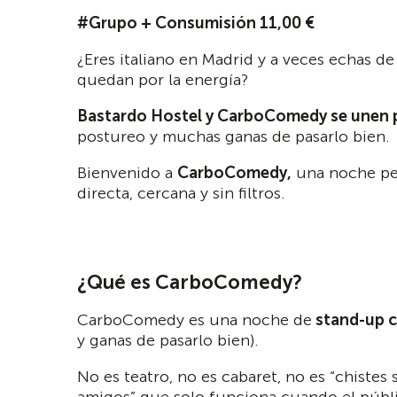
#Grupo + Consumisión 11,00 €
¿Eres italiano en Madrid y a veces echas d
quedan por la energía?
Bastardo Hostel y CarboComedy se unen pa
postureo y muchas ganas de pasarlo bien.
Bienvenido a
CarboComedy,
una noche pen
directa, cercana y sin filtros.
¿Qué es CarboComedy?
CarboComedy es una noche de
stand-up 
y ganas de pasarlo bien).
No es teatro, no es cabaret, no es “chistes
amigos” que solo funciona cuando el públ