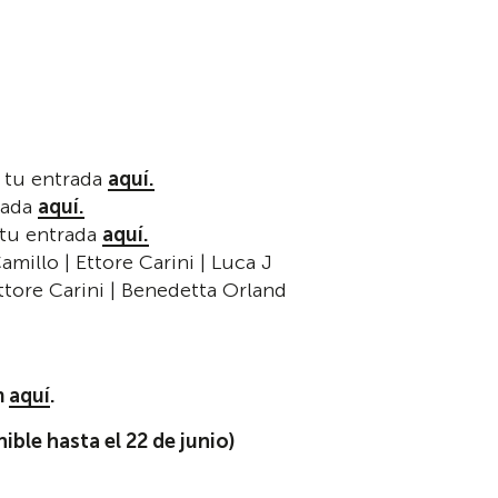
a tu entrada
aquí.
rada
aquí.
 tu entrada
aquí.
Camillo | Ettore Carini | Luca J
Ettore Carini | Benedetta Orland
m
aquí
.
nible hasta el 22 de junio)