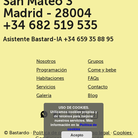
San Mateo 3
Madrid - 28004
+34 682 519 535
Asistente Bastard-IA +34 659 35 88 95
Nosotros
Grupos
Programación
Come y bebe
Habitaciones
FAQs
Servicios
Contacto
Galería
Blog
USO DE COOKIES.
Utilizamos cookies propias y
de terceros para mejorar
nuestros servicios. Más
información en la
Política de
cookies
© Bastardo ·
Política de privacidad
·
Aviso legal
·
Cookies
·
Acepto