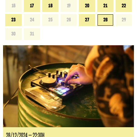
16
17
18
19
20
21
22
23
24
25
26
27
28
29
30
31
28/12/2024 — 22:30H