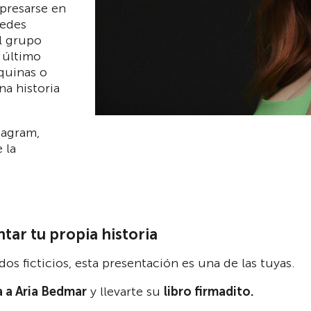
presarse en
uedes
l grupo
 último
squinas o
na historia
tagram,
 la
tar tu propia historia
os ficticios, esta presentación es una de las tuyas.
 a Aria Bedmar
y llevarte su
libro firmadito.