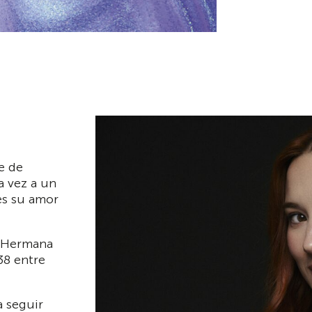
e de
a vez a un
es su amor
o Hermana
38 entre
a seguir