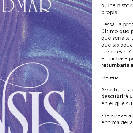
dulce histor
propia.
Tessa, la pro
último que p
que sería la 
que las agua
como ese. Y,
escuchase p
retumbaría e
Helena.
Arrastrada 
descubrirá 
en el que su
¿Se atreverá
encima del 