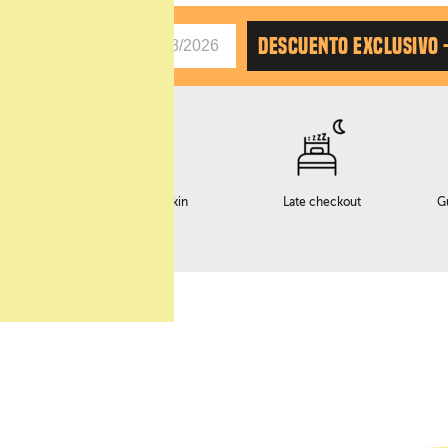
AS
DESCUENTO EXCLUSIVO 
o
Servicio early checkin
Late checkout
G