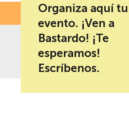
Organiza aquí tu
FECH
evento. ¡Ven a
Bastardo! ¡Te
esperamos!
-10% de descuento al reservar en
Mejor precio garantizad
la web
Escríbenos.