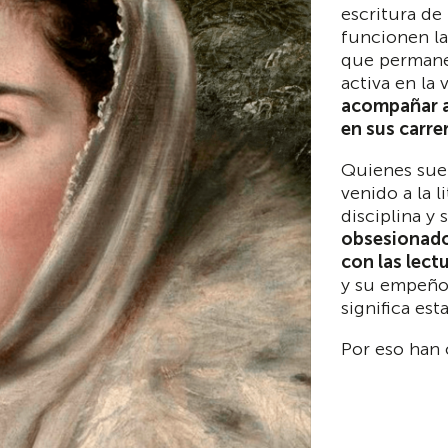
escritura de
funcionen l
que permanez
activa en la 
acompañar a
en sus carrer
Quienes sue
venido a la 
disciplina y
obsesionados
con las lect
y su empeño 
significa esta
Por eso han 