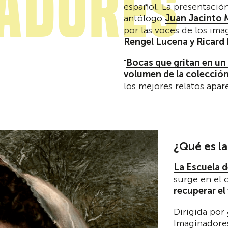
adores
español. La presentació
antólogo
Juan Jacinto
por las voces de los im
Rengel Lucena y Ricard
"
Bocas que gritan en un
volumen de la colecció
los mejores relatos apar
¿Qué es l
La Escuela 
surge en el 
recuperar el
Dirigida por
Imaginadores