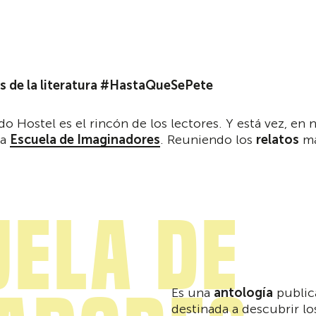
s de la literatura #HastaQueSePete
 Hostel es el rincón de los lectores. Y está vez, en 
la
Escuela de Imaginadores
. Reuniendo los
relatos
má
uela de
Es una
antología
public
destinada a descubrir lo