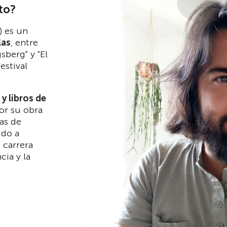
to?
) es un
las
, entre
sberg" y "El
estival
y libros de
or su obra
as de
ido a
 carrera
cia y la