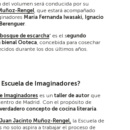
n del volumen será conducida por su
 Muñoz-Rengel
, que estará acompañado
aginadores
María Fernanda Iwasaki, Ignacio
 Berenguer
.
 bosque de escarcha
" es el s
egundo
n bienal Ooteca
, concebida para cosechar
ecidos durante los dos últimos años.
a Escuela de Imaginadores?
de Imaginadores
es un
taller de autor
que
centro de Madrid. Con el propósito de
 verdadero concepto de cocina literaria
.
Juan Jacinto Muñoz-Rengel,
la Escuela de
 no solo aspira a trabajar el proceso de