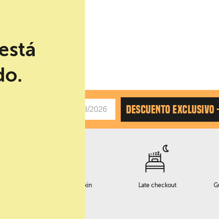
está
do.
AS
DESCUENTO EXCLUSIVO 
o
Servicio early checkin
Late checkout
G