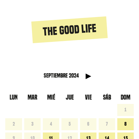
The good life
Mes sigu
septiembre 2024
LUN
MAR
MIÉ
JUE
VIE
SÁB
DOM
1
2
3
4
5
6
7
8
9
10
11
12
13
14
15