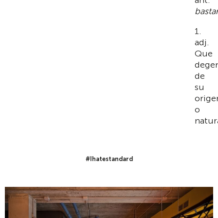
bastar
1.
adj.
Que
dege
de
su
orige
o
natur
#Ihatestandard