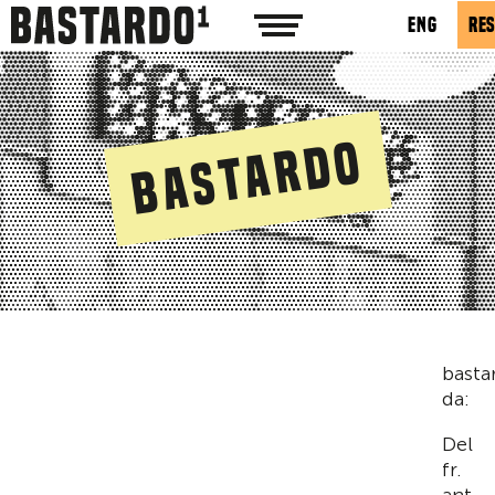
ENG
RE
Bastardo
basta
da:
Del
fr.
ant.