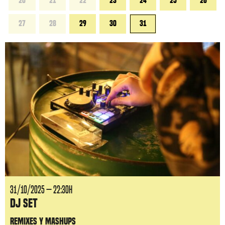
20
21
22
23
24
25
26
27
28
29
30
31
31/10/2025 — 22:30H
DJ Set
Remixes y mashups