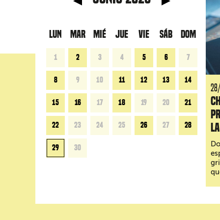
LUN
MAR
MIÉ
JUE
VIE
SÁB
DOM
1
2
3
4
5
6
7
8
9
10
11
12
13
14
28
C
15
16
17
18
19
20
21
pr
l
22
23
24
25
26
27
28
Do
29
30
es
gr
qu