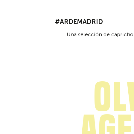
#ARDEMADRID
Una selección de capricho 
Ol
age