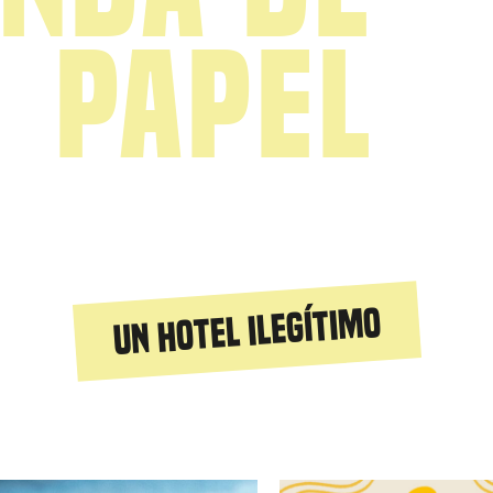
papel
Un hotel ilegítimo
iguiente