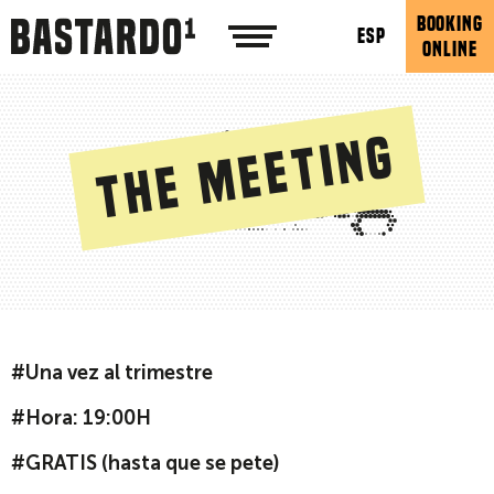
BOOKING
ESP
ONLINE
The meeting
#Una vez al trimestre
#Hora: 19:00H
#GRATIS (hasta que se pete)