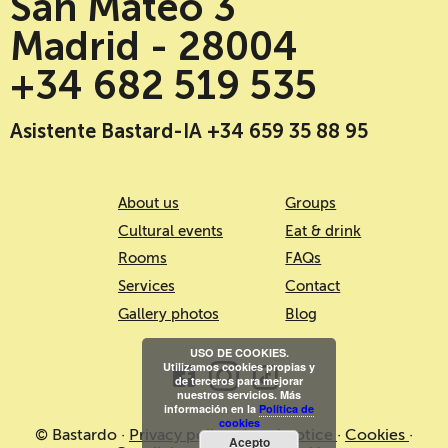
San Mateo 3
Madrid - 28004
+34 682 519 535
Asistente Bastard-IA +34 659 35 88 95
About us
Groups
Cultural events
Eat & drink
Rooms
FAQs
Services
Contact
Gallery photos
Blog
USO DE COOKIES.
Utilizamos cookies propias y
de terceros para mejorar
nuestros servicios. Más
información en la
Política de
cookies
© Bastardo ·
Privacy policy
·
Legal notice
·
Cookies
·
Acepto