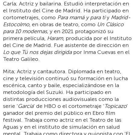
Carla; Actriz y bailarina. Estudió interpretación en
el Instituto del Cine de Madrid. Ha participado en
cortometrajes, como
Para mamá y para tí
y
Madrid-
Estocolmo
, en obras de teatro, como
Un Clásico
para 10 modernas,
y en 2021 protagonizó su
primera película,
Haram
, producida por el Instituto
del Cine de Madrid. Fue asistente de dirección en
Lo que Tú nos dejas dirigida
por Inma Cuevas en el
Teatro Galileo.
Mita; Actriz y cantautora. Diplomada en teatro,
cine y televisión continuó su formación en lucha
escénica, canto y baile, especializándose en la
metodología del Suzuki. Ha participado en
distintas producciones audiovisuales como la
serie ‘
García
’ de HBO o el cortometraje ‘
Topicazo
’
ganador del premio del público en Ebro film
festival. Trabaja como actriz en el Teatro de las
Aguas y en el instituto de simulación en salud
mental. Trabaja como directora y guionista con ‘El