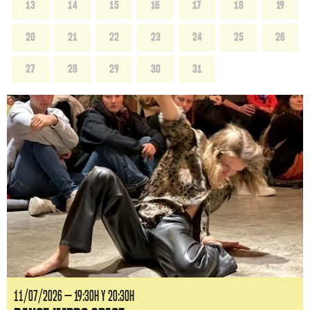
13
14
15
16
17
18
19
20
21
22
23
24
25
26
27
28
29
30
31
11/07/2026 — 19:30H y 20:30H