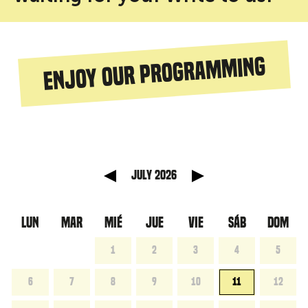
Enjoy our programming
 anterior
Mes sigu
July 2026
LUN
MAR
MIÉ
JUE
VIE
SÁB
DOM
1
2
3
4
5
6
7
8
9
10
11
12