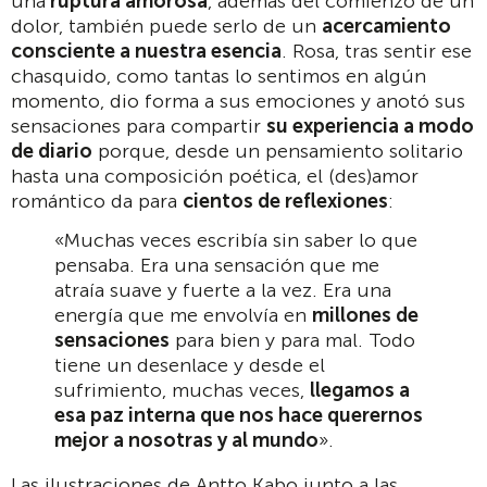
una
ruptura amorosa
, además del comienzo de un
dolor, también puede serlo de un
acercamiento
consciente a nuestra esencia
. Rosa, tras sentir ese
chasquido, como tantas lo sentimos en algún
momento, dio forma a sus emociones y anotó sus
sensaciones para compartir
su experiencia a modo
de diario
porque, desde un pensamiento solitario
hasta una composición poética, el (des)amor
romántico da para
cientos de reflexiones
:
«Muchas veces escribía sin saber lo que
pensaba. Era una sensación que me
atraía suave y fuerte a la vez. Era una
energía que me envolvía en
millones de
sensaciones
para bien y para mal. Todo
tiene un desenlace y desde el
sufrimiento, muchas veces,
llegamos a
esa paz interna que nos hace querernos
mejor a nosotras y al mundo
».
Las ilustraciones de Antto Kabo junto a las