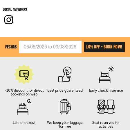
Social networks
10% OFF - BOOK NOW!
FECHAS
-10% discount for direct
Best price guaranteed
Early checkin service
bookings on web
Late checkout
We keep your luggage
Seat reserved for
for free
activities