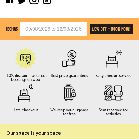
10% OFF - BOOK NOW!
FECHAS
-10% discount for direct
Best price guaranteed
Early checkin service
bookings on web
Late checkout
We keep your luggage
Seat reserved for
for free
activities
Our space is your space