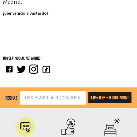
Madrid.
¡Bienvenido a Bastardo!
Novela' social networks
10% OFF - BOOK NOW!
FECHAS