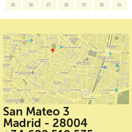
25
26
27
28
29
30
31
San Mateo 3
Madrid - 28004