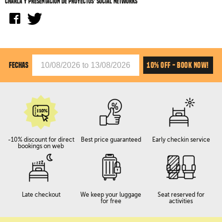
Charla y presentación de proyectos' social networks
10% OFF - BOOK NOW!
FECHAS
-10% discount for direct
Best price guaranteed
Early checkin service
bookings on web
Late checkout
We keep your luggage
Seat reserved for
for free
activities