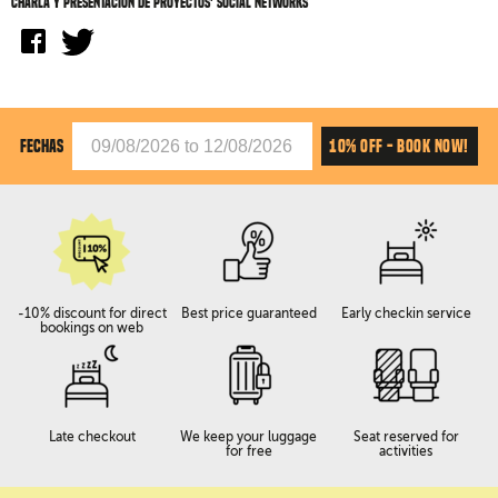
Charla y presentación de proyectos' social networks
10% OFF - BOOK NOW!
FECHAS
-10% discount for direct
Best price guaranteed
Early checkin service
bookings on web
Late checkout
We keep your luggage
Seat reserved for
for free
activities