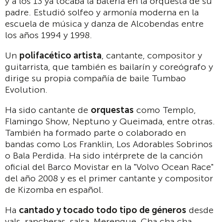
y a los 13 ya tocaba la batería en la orquesta de su
padre. Estudió solfeo y armonía moderna en la
escuela de música y danza de Alcobendas entre
los años 1994 y 1998.
Un
polifacético artista
, cantante, compositor y
guitarrista, que también es bailarín y coreógrafo y
dirige su propia compañía de baile Tumbao
Evolution.
Ha sido cantante de
orquestas
como Templo,
Flamingo Show, Neptuno y Queimada, entre otras.
También ha formado parte o colaborado en
bandas como Los Franklin, Los Adorables Sobrinos
o Bala Perdida. Ha sido intérprete de la canción
oficial del Barco Movistar en la "Volvo Ocean Race"
del año 2008 y es el primer cantante y compositor
de Kizomba en español.
Ha
cantado y tocado todo tipo de géneros
desde
vals, rancheras, salsa, Merengue, Cha cha cha,