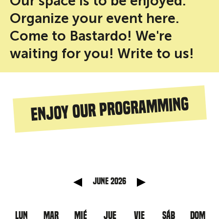
Our space is to be enjoyed.
Organize your event here.
Come to Bastardo! We're
waiting for you! Write to us!
Enjoy our programming
 anterior
Mes sigu
June 2026
LUN
MAR
MIÉ
JUE
VIE
SÁB
DOM