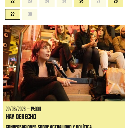
22
23
24
25
26
27
28
29
30
29/06/2026 — 19:00H
Hay Derecho
Conversaciones sobre actualidad y política