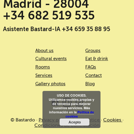
Madrid - 28004
+34 682 519 535
Asistente Bastard-IA +34 659 35 88 95
About us
Groups
Cultural events
Eat & drink
Rooms
FAQs
Services
Contact
Gallery photos
Blog
USO DE COOKIES.
Utilizamos cookies propias y
de terceros para mejorar
nuestros servicios. Más
información en la
Política de
cookies
© Bastardo ·
Privacy policy
·
Legal notice
·
Cookies
·
Acepto
Condiciones de contratación