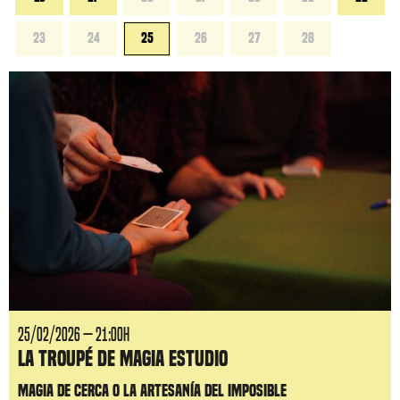
23
24
25
26
27
28
25/02/2026 — 21:00H
La Troupé de Magia Estudio
Magia de cerca o la artesanía del imposible