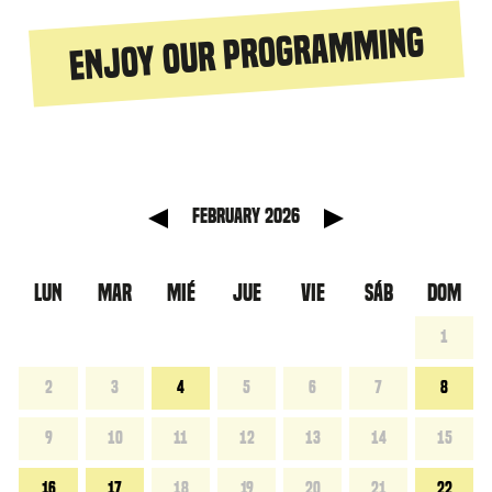
Enjoy our programming
anterior
Mes sig
February 2026
LUN
MAR
MIÉ
JUE
VIE
SÁB
DOM
1
2
3
4
5
6
7
8
9
10
11
12
13
14
15
16
17
18
19
20
21
22