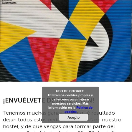
USO DE COOKIES.
Utilizamos cookies propias y
¡ENVUÉLVETE DE ARTE Y VEN!
de terceros para mejorar
nuestros servicios. Más
información en la
Política de
cookies
Tenemos muchas ganas de ver qué resultado
Acepto
dejan todos estos pedazo de artistas en nuestro
hostel, y de que vengas para formar parte del