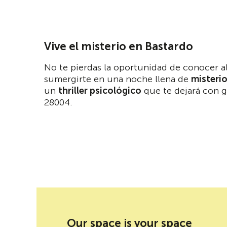
Vive el misterio en Bastardo
No te pierdas la oportunidad de conocer al
sumergirte en una noche llena de
misterio
un
thriller psicológico
que te dejará con g
28004.
Presentación de libro' social networks
Our space is your space