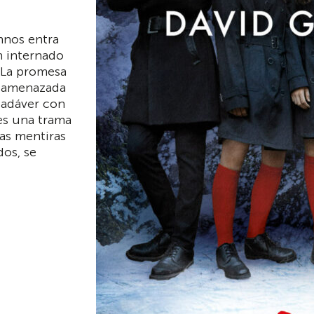
mnos entra
n internado
 La promesa
 amenazada
cadáver con
es una trama
las mentiras
dos, se