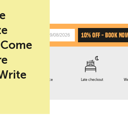
be
ze
CHAS
10% OFF - BOOK NO
. Come
re
 Write
Early checkin service
Late checkout
We