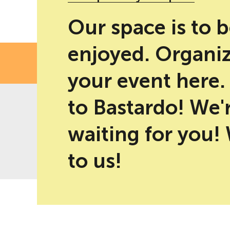
Our space is to 
enjoyed. Organi
FE
your event here
to Bastardo! We'
waiting for you!
-10% discount for direct bookings
Best price guaranteed
on web
to us!