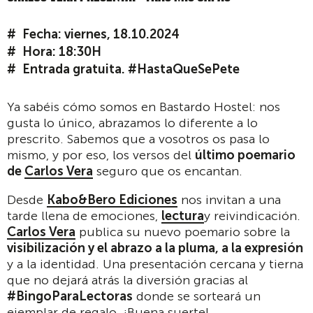
Fecha: viernes, 18.10.2024
Hora: 18:30H
Entrada gratuita. #HastaQueSePete
Ya sabéis cómo somos en Bastardo Hostel: nos
gusta lo único, abrazamos lo diferente a lo
prescrito. Sabemos que a vosotros os pasa lo
mismo, y por eso, los versos del
último poemario
de
Carlos Vera
seguro que os encantan.
Desde
Kabo&Bero Ediciones
nos invitan a una
tarde llena de emociones,
lectura
y reivindicación.
Carlos Vera
publica su nuevo poemario sobre la
visibilización y el abrazo a la pluma, a la expresión
y a la identidad. Una presentación cercana y tierna
que no dejará atrás la diversión gracias al
#BingoParaLectoras
donde se sorteará un
ejemplar de regalo. ¡Buena suerte!