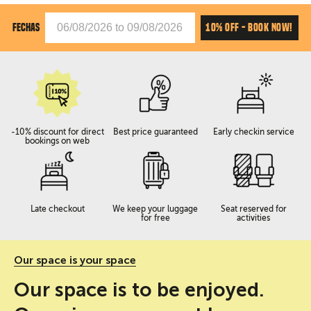
10% OFF - BOOK NOW!
FECHAS
-10% discount for direct
Best price guaranteed
Early checkin service
bookings on web
Late checkout
We keep your luggage
Seat reserved for
for free
activities
Our space is your space
Our space is to be enjoyed.