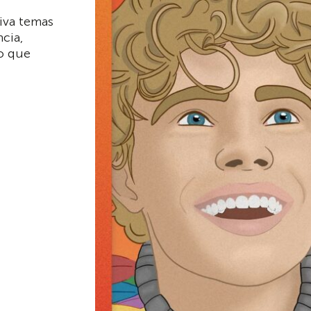
iva temas
ncia,
o que