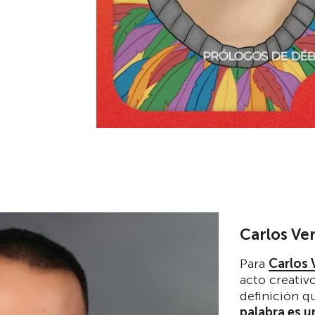
Carlos Ver
Para
Carlos 
acto creativ
definición q
palabra es 