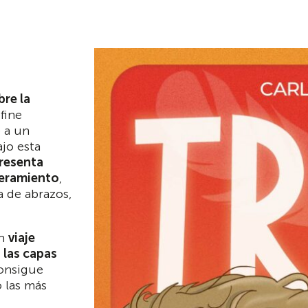
bre la
fine
 a un
ajo esta
resenta
deramiento
,
 de abrazos,
un
viaje
 las capas
consigue
o las más