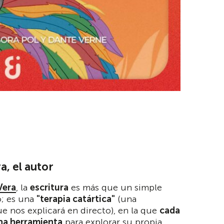
a, el autor
Vera
, la
escritura
es más que un simple
o; es una
"terapia catártica"
(una
ue nos explicará en directo), en la que
cada
una herramienta
para explorar su propia