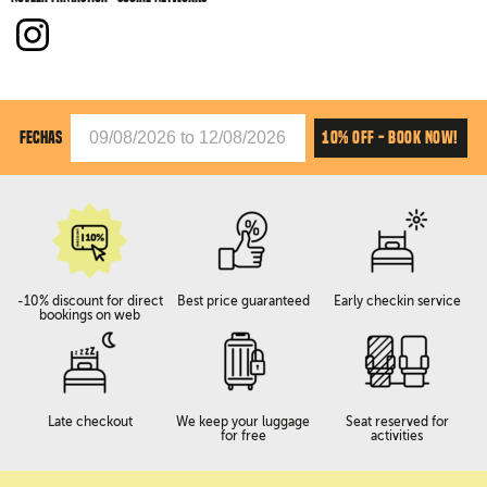
10% OFF - BOOK NOW!
FECHAS
-10% discount for direct
Best price guaranteed
Early checkin service
bookings on web
Late checkout
We keep your luggage
Seat reserved for
for free
activities